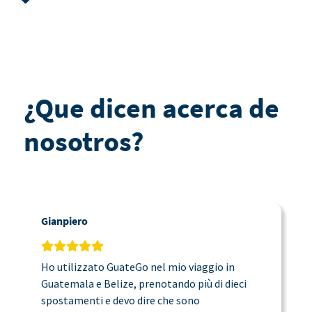
¿Que dicen acerca de
nosotros?
Gianpiero
C
Ho utilizzato GuateGo nel mio viaggio in
T
Guatemala e Belize, prenotando più di dieci
n
spostamenti e devo dire che sono
a