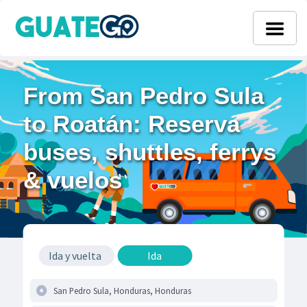
From San Pedro Sula
to Roatán: Reserva
buses, shuttles, ferrys
& vuelos
Ida y vuelta
Ida