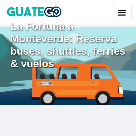
La Fortuna a
Monteverde: Reserva
buses, shuttles, ferries
& vuelos