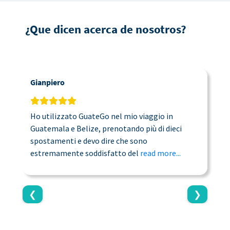
¿Que dicen acerca de nosotros?
Gianpiero
C
Ho utilizzato GuateGo nel mio viaggio in
T
Guatemala e Belize, prenotando più di dieci
n
spostamenti e devo dire che sono
a
estremamente soddisfatto del
read more...
c
❮
❯