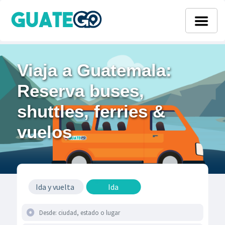
Viaja a Guatemala:
Reserva buses,
shuttles, ferries &
vuelos
Ida y vuelta
Ida