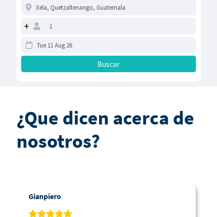
+
¿Que dicen acerca de
nosotros?
Gianpiero
C