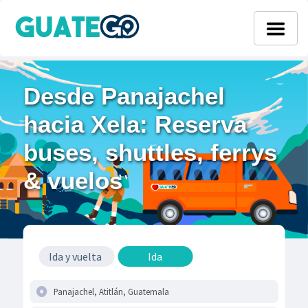
Desde Panajachel
hacia Xela: Reserva
buses, shuttles, ferrys
& vuelos
Ida y vuelta
Ida