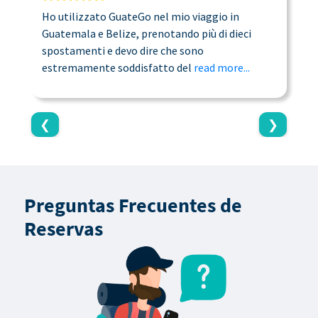
Ho utilizzato GuateGo nel mio viaggio in
T
Guatemala e Belize, prenotando più di dieci
n
spostamenti e devo dire che sono
a
estremamente soddisfatto del
read more...
c
❮
❯
Preguntas Frecuentes de
Reservas