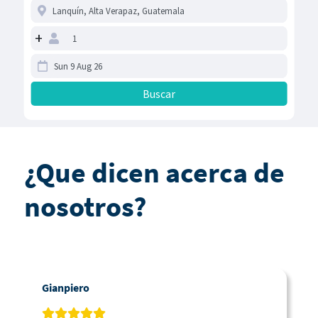
+
¿Que dicen acerca de
nosotros?
Gianpiero
C