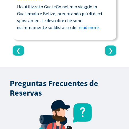
Ho utilizzato GuateGo nel mio viaggio in
T
Guatemala e Belize, prenotando più di dieci
n
spostamenti e devo dire che sono
a
estremamente soddisfatto del
read more...
c
❮
❯
Preguntas Frecuentes de
Reservas