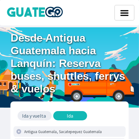
Desde Antigua
Guatemala hacia
Lanquín: Reserva
buses, shuttles, ferrys
& vuelos
Ida y vuelta
Ida