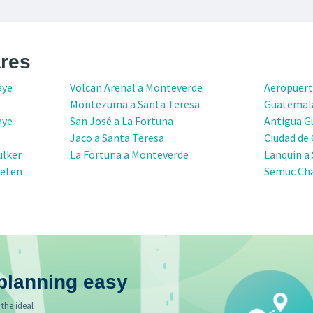
res
aye
Volcan Arenal a Monteverde
Aeropuert
Montezuma a Santa Teresa
Guatemal
aye
San José a La Fortuna
Antigua G
Jaco a Santa Teresa
Ciudad de
ulker
La Fortuna a Monteverde
Lanquin a
Peten
Semuc Ch
planning easy
 the ideal