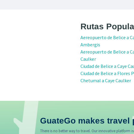
Rutas Popula
Aereopuerto de Belice a C
Ambergis
Aereopuerto de Belice a C
Caulker
Ciudad de Belice a Caye Ca
Ciudad de Belice a Flores 
Chetumal a Caye Caulker
GuateGo makes travel 
There is no better way to travel. Our innovative platform is