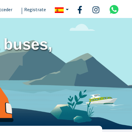
|
cceder
Registrate
 buses,