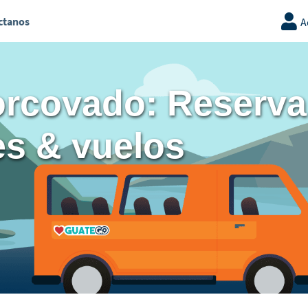
ctanos
A
orcovado: Reserva
ies & vuelos