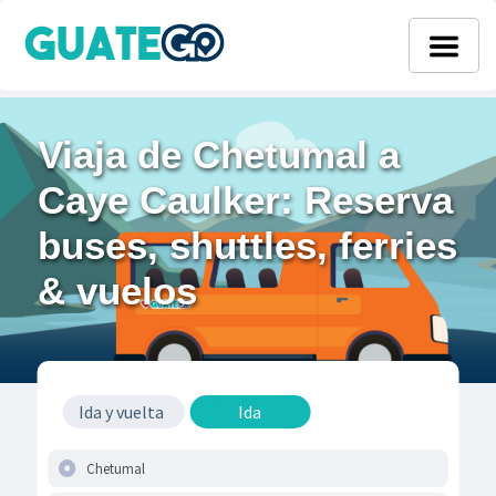
Viaja de Chetumal a
Caye Caulker: Reserva
buses, shuttles, ferries
& vuelos
Ida y vuelta
Ida