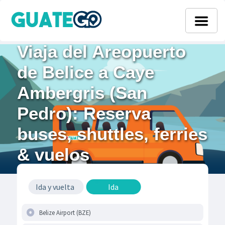
Viaja del Areopuerto
de Belice a Caye
Ambergris (San
Pedro): Reserva
buses, shuttles, ferries
& vuelos
Ida y vuelta
Ida