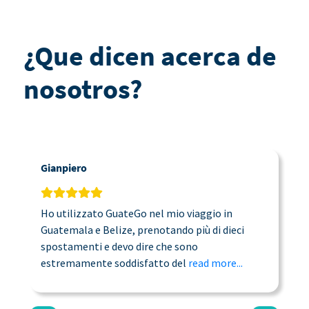
¿Que dicen acerca de
nosotros?
Gianpiero
C
Ho utilizzato GuateGo nel mio viaggio in
T
Guatemala e Belize, prenotando più di dieci
n
spostamenti e devo dire che sono
a
estremamente soddisfatto del
read more...
c