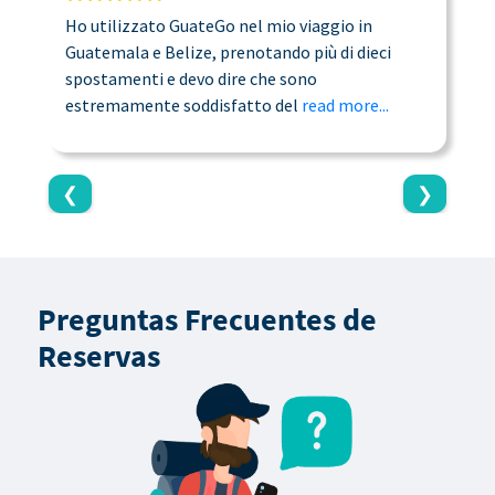
Ho utilizzato GuateGo nel mio viaggio in
T
Guatemala e Belize, prenotando più di dieci
n
spostamenti e devo dire che sono
a
estremamente soddisfatto del
read more...
c
❮
❯
Preguntas Frecuentes de
Reservas