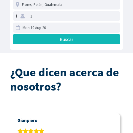
+
¿Que dicen acerca de
nosotros?
Gianpiero
C