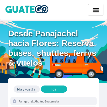
Desde Panajachel
hacia Flores: Reserva
buses, shuttles, ferrys
& vuelos
Ida y vuelta
Ida