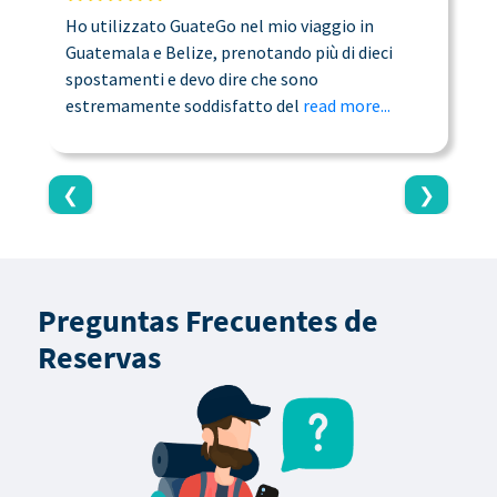
Ho utilizzato GuateGo nel mio viaggio in
T
Guatemala e Belize, prenotando più di dieci
n
spostamenti e devo dire che sono
a
estremamente soddisfatto del
read more...
c
❮
❯
Preguntas Frecuentes de
Reservas