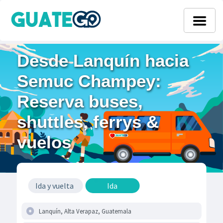
Desde Lanquín hacia
Semuc Champey:
Reserva buses,
shuttles, ferrys &
vuelos
Ida y vuelta
Ida