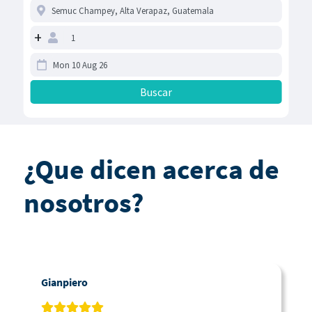
+
¿Que dicen acerca de
nosotros?
Gianpiero
C