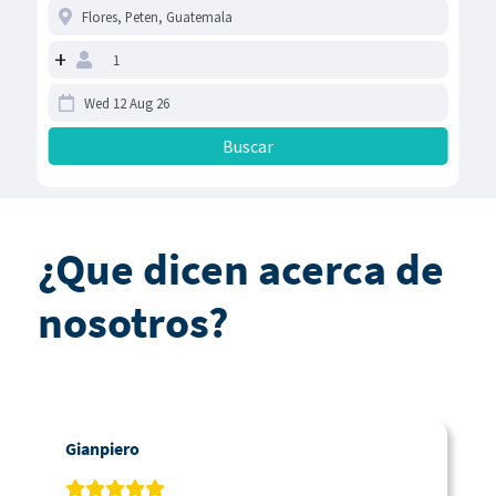
+
¿Que dicen acerca de
nosotros?
Gianpiero
C