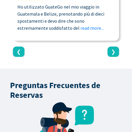
Ho utilizzato GuateGo nel mio viaggio in
T
Guatemala e Belize, prenotando più di dieci
n
spostamenti e devo dire che sono
a
estremamente soddisfatto del
read more...
c
❮
❯
Preguntas Frecuentes de
Reservas