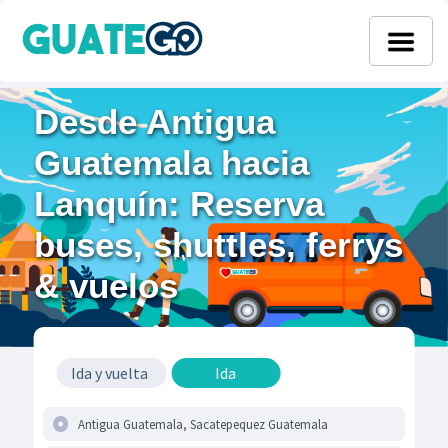
Desde Antigua
Guatemala hacia
Lanquín: Reserva
buses, shuttles, ferrys
& vuelos
Ida y vuelta
Ida