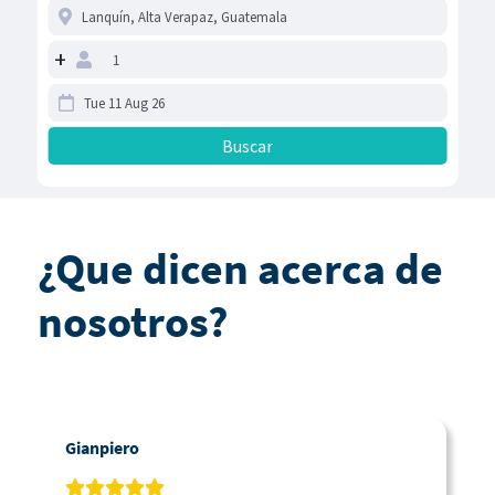
+
¿Que dicen acerca de
nosotros?
Gianpiero
C