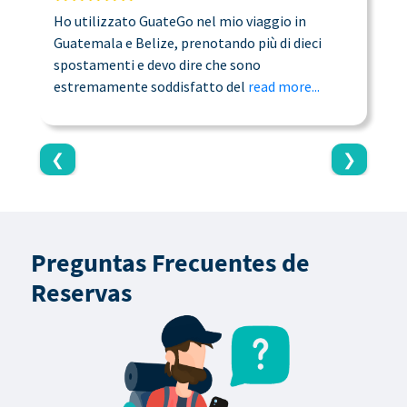
Ho utilizzato GuateGo nel mio viaggio in
T
Guatemala e Belize, prenotando più di dieci
n
spostamenti e devo dire che sono
a
estremamente soddisfatto del
read more...
c
❮
❯
Preguntas Frecuentes de
Reservas