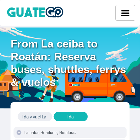
From La ceiba to
Roatán: Reserva
buses, shuttles, ferrys
& vuelos
Ida y vuelta
Ida