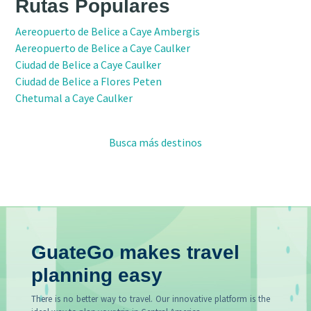
Rutas Populares
Aereopuerto de Belice a Caye Ambergis
Aereopuerto de Belice a Caye Caulker
Ciudad de Belice a Caye Caulker
Ciudad de Belice a Flores Peten
Chetumal a Caye Caulker
Busca más destinos
GuateGo makes travel
planning easy
There is no better way to travel. Our innovative platform is the