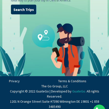
ideal way to plan your trip in Central America.
Search Trips
Privacy
Terms & Conditions
The Go Group, LLC
Copyright © 2022 GuateGo | Developed by
GuateGo.
All rights
Reserved.
1201 N Orange Street Suite #7390 Wilmington DE 19801 +1 858
3485490